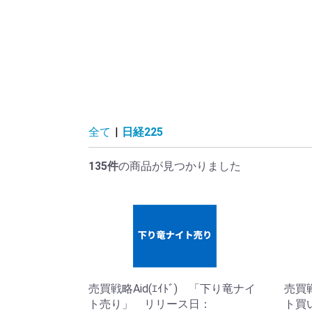
全て
|
日経225
135件
の商品が見つかりました
売買戦略Aid(ｴｲﾄﾞ) 「下り竜ナイ
売買戦
ト売り」 リリース日：
ト買