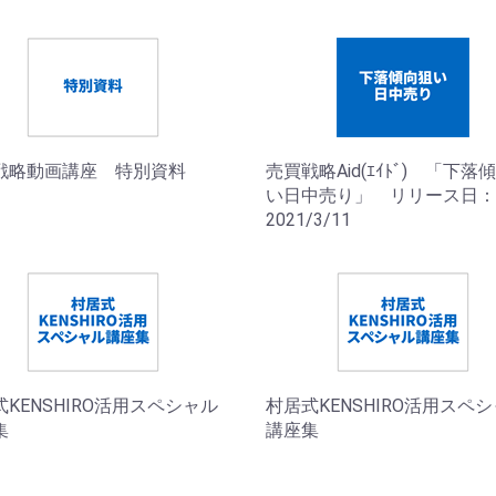
戦略動画講座 特別資料
売買戦略Aid(ｴｲﾄﾞ) 「下落
い日中売り」 リリース日：
2021/3/11
KENSHIRO活用スペシャル
村居式KENSHIRO活用スペ
集
講座集