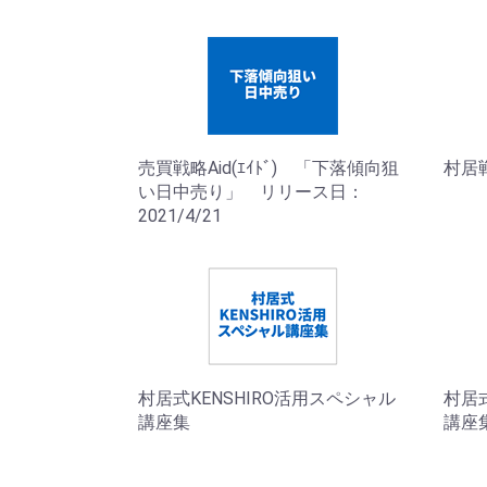
売買戦略Aid(ｴｲﾄﾞ) 「下落傾向狙
村居
い日中売り」 リリース日：
2021/4/21
村居式KENSHIRO活用スペシャル
村居式
講座集
講座