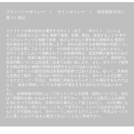
プライバシーポリシー
｜
サイトポリシー
｜
特定商取引法に
基づく表記
ストラテジオ株式会社が運営するサイト（以下、「本サイト」といいま
す。）の全部または一部を 無断で複製、転載、配信、送信することや 本サ
イトのコンテンツを無断で改変、改ざんするなど著作者人格権等を 侵害す
る行為等を行うことを禁止致します。当社が提供する各種情報の内容につい
ては万全を期しておりますが、その内容を保証するものではありません。
当サイト全てにおいて掲載されている各種情報は、投資判断の参考のための
ものであり、投資の勧誘を目的としたものでは ありませんので、最終的 な
投資判断については投資家ご自身でお願い致します。また、当サイトで使用
する例は特定の 銘柄の売買を勧誘するものではありません。
また、当サイトの運営目的は投資顧問業務ではありません。従って、具体的
な売買のご案内・ご指示は一切行なっておりません。当サイト上で公開して
いるテクニック・手法は、投資家に利益をもたらすことを保証するものでは
なく、 過去の用例についても今後の予測をするためのものではありませ
ん。
また、各種情報の内容によって生じたいかなる損害・損失についても、当社
は一切責任を負いかねますのでご了承下さい。 当サイトは取引による損失
を含むすべての危険を、読者の自己責任として負うものとし、その行動にな
いする責任は 一切とらないことをご了承下さい。トレードは大きな損失を
もたらす可能性があり、当サイトでご紹介するテクニック・手法はすべての
人に適したもので あると断定できないことをご承知下さい。