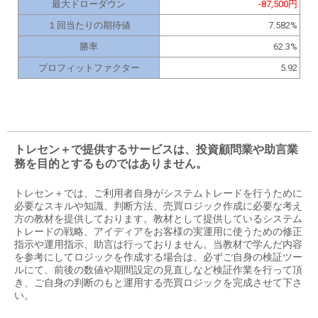
最大ドローダウン
-87,500円
１回当たりの期待値
7.582%
勝率
62.3%
プロフィットファクター
5.92
トレセン＋で提供するサービスは、投資顧問業や助言業
務を目的とするものではありません。
トレセン＋では、ご利用者自身がシステムトレードを行うために
必要なスキルや知識、判断方法、売買ロジック作成に必要な考え
方の教材を提供しております。教材として提供しているシステム
トレードの戦略、アイディアをお客様の実運用に使うための修正
指示や運用指示、助言は行っておりません。当教材で学んだ内容
を参考にしてロジックを作成する場合は、必ずご自身の検証ツー
ルにて、前後の数値や期間設定の見直しなど検証作業を行って頂
き、ご自身の判断のもと運用する売買ロジックを完成させて下さ
い。