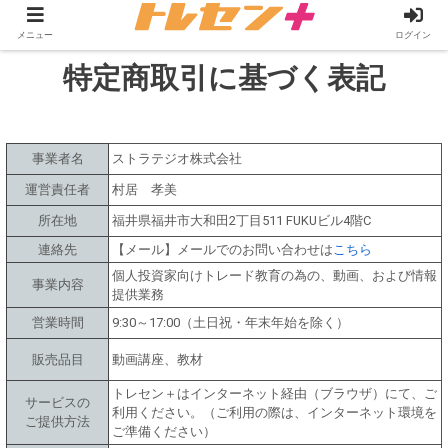
メニュー
ログイン
特定商取引に基づく表記
事業者名
ストラテジオ株式会社
運営責任者
村居 孝美
所在地
福井県福井市大和田2丁目511 FUKUビル4階C
連絡先
【メール】メールでのお問い合わせは
こちら
個人投資家向けトレード教育の為の、動画、および情報
事業内容
提供業務
営業時間
9:30～17:00（土日祝・年末年始を除く）
販売品目
動画講座、教材
トレセン＋はインターネット経由（ブラウザ）にて、ご
サービスの
利用ください。（ご利用の際は、インターネット環境を
ご提供方法
ご準備ください）