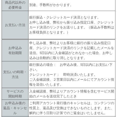
商品代以外の
別途、手数料がかかります。
必要料金
銀行振込・クレジットカード決済となります。
お申し込み後、弊社から振り込み指定口座、クレジット
お支払い方法
カード決済のリンクをお送りします。（振込み手数料は
お客様負担となります。）
申し込み後、弊社よりお客様に銀行の振り込み指定口
お申込み
座、クレジットカード決済のリンクを記載したメールを
有効期限
送信。5日以内に入金確認がとれなかった場合、お申し
込みは自動的に取り消しとなります。
銀行振込の場合： お申込み後、5日以内にお支払い下
さい。
支払いの時期・
クレジットカード： 即時決済いたします。
方法
ご入金確認後、２営業日以内にメールにてアカウント情
報を送信いたします。
サービスの
入金確認後、弊社よりアカウント情報を含むサービス開
開始時期
始のメールを送信完了したとき
お申込み後の
ご利用アカウント発行後のキャンセルは、コンテンツの
返品・キャンセ
性質上、返品及び交換はできないものとします。また、
ル
解約に伴う日割り計算でのご返金はいたしません。