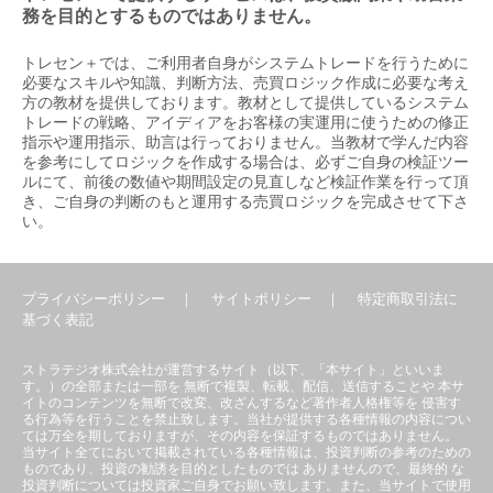
務を目的とするものではありません。
トレセン＋では、ご利用者自身がシステムトレードを行うために
必要なスキルや知識、判断方法、売買ロジック作成に必要な考え
方の教材を提供しております。教材として提供しているシステム
トレードの戦略、アイディアをお客様の実運用に使うための修正
指示や運用指示、助言は行っておりません。当教材で学んだ内容
を参考にしてロジックを作成する場合は、必ずご自身の検証ツー
ルにて、前後の数値や期間設定の見直しなど検証作業を行って頂
き、ご自身の判断のもと運用する売買ロジックを完成させて下さ
い。
プライバシーポリシー
｜
サイトポリシー
｜
特定商取引法に
基づく表記
ストラテジオ株式会社が運営するサイト（以下、「本サイト」といいま
す。）の全部または一部を 無断で複製、転載、配信、送信することや 本サ
イトのコンテンツを無断で改変、改ざんするなど著作者人格権等を 侵害す
る行為等を行うことを禁止致します。当社が提供する各種情報の内容につい
ては万全を期しておりますが、その内容を保証するものではありません。
当サイト全てにおいて掲載されている各種情報は、投資判断の参考のための
ものであり、投資の勧誘を目的としたものでは ありませんので、最終的 な
投資判断については投資家ご自身でお願い致します。また、当サイトで使用