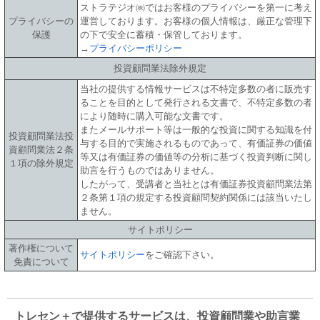
ストラテジオ㈱ではお客様のプライバシーを第一に考え
プライバシーの
運営しております。お客様の個人情報は、厳正な管理下
保護
の下で安全に蓄積・保管しております。
→
プライバシーポリシー
投資顧問業法除外規定
当社の提供する情報サービスは不特定多数の者に販売す
ることを目的として発行される文書で、不特定多数の者
により随時に購入可能な文書です。
またメールサポート等は一般的な投資に関する知識を付
投資顧問業法投
与する目的で実施されるものであって、有価証券の価値
資顧問業法２条
等又は有価証券の価値等の分析に基づく投資判断に関し
１項の除外規定
助言を行うものではありません。
したがって、受講者と当社とは有価証券投資顧問業法第
２条第１項の規定する投資顧問契約関係には該当いたし
ません。
サイトポリシー
著作権について
サイトポリシー
をご確認下さい。
免責について
トレセン＋で提供するサービスは、投資顧問業や助言業